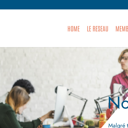
HOME
LE RESEAU
MEMB
No
Malgré 