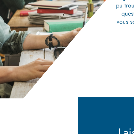
pu trou
ques
vous s
Lai