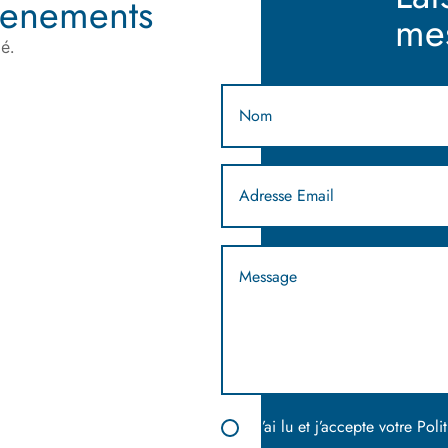
venements
me
é.
« J’ai lu et j’accepte votre Pol