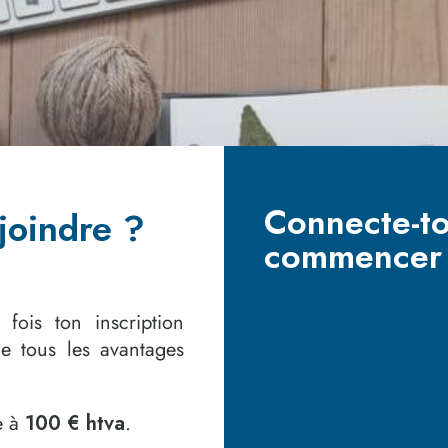
Connecte-to
joindre ?
commencer
fois ton inscription
de tous les avantages
e à
100 € htva
.