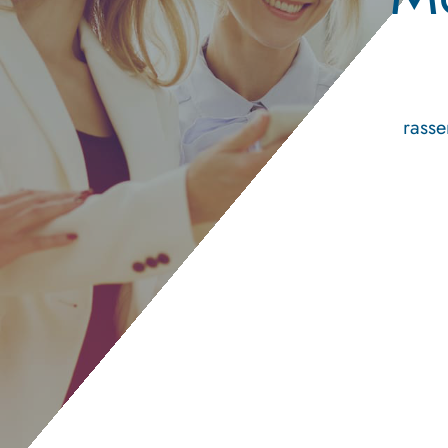
rass
ccc