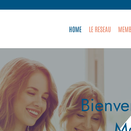
HOME
LE RESEAU
MEMB
Bienve
M