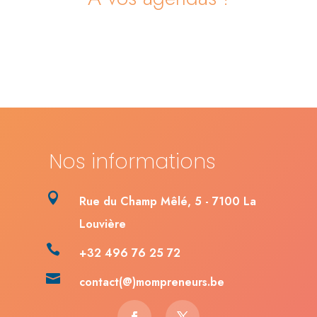
Nos informations

Rue du Champ Mêlé, 5 - 7100 La
Louvière

+32 496 76 25 72

contact(@)mompreneurs.be