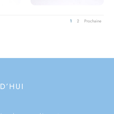
1
2
Prochaine
D’HUI