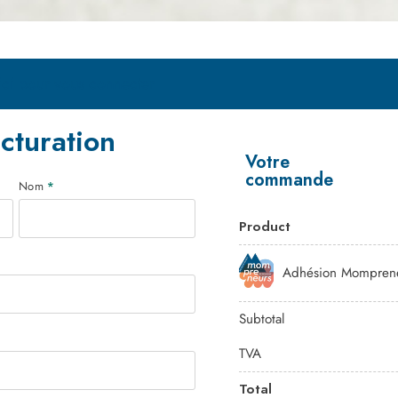
ici pour vous connecter
acturation
Votre
commande
Nom
*
Product
Adhésion Mompren
Subtotal
TVA
Total