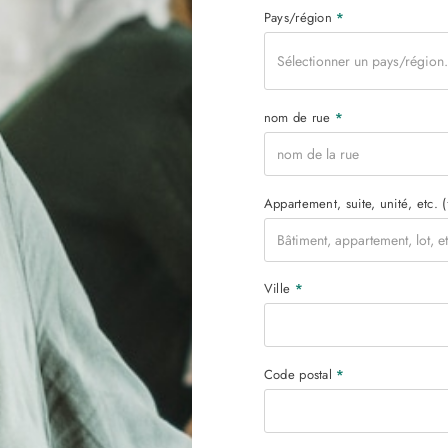
Pays/région
*
Sélectionner un pays/régio
nom de rue
*
Appartement, suite, unité, etc.
(
Ville
*
Code postal
*