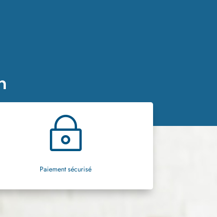
n
~
Paiement sécurisé