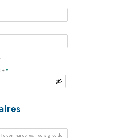
r
mpte
*
aires